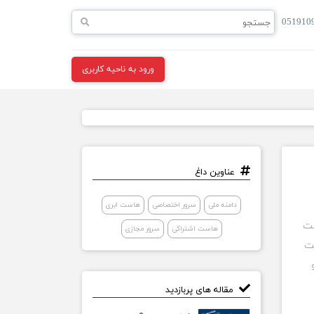
051910
ورود به ناحیه کاربری
عناوین داغ
دامنه ملی
سرور اختصاصی
هاست ابری
ست
هاست اشتراکی
سرور مجازی
ت
مقاله های پربازدید