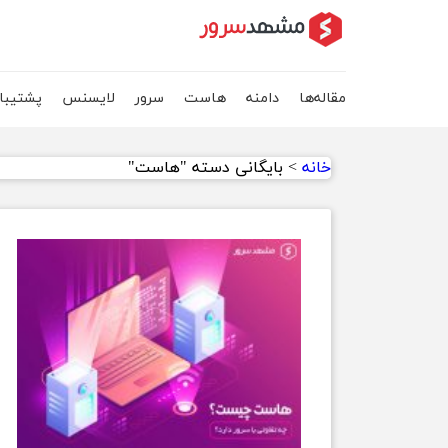
مقاله‌ها
دامنه
هاست
سرور
لایسنس
پشتیبا
خانه
>
بایگانی دسته "هاست"