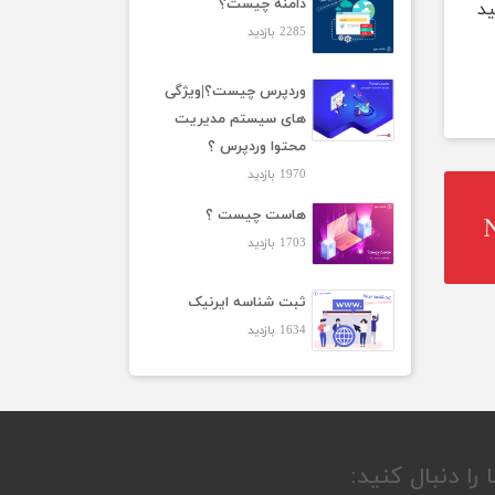
دامنه چیست؟
ید
2285 بازدید
وردپرس چیست؟|ویژگی
های سیستم مدیریت
محتوا وردپرس ؟
1970 بازدید
هاست چیست ؟
1703 بازدید
ثبت شناسه ایرنیک
1634 بازدید
 را دنبال کنید: